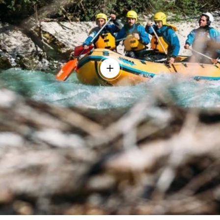
jlov
Več detajlov