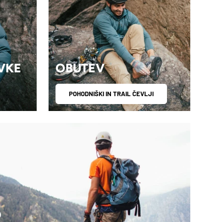
VKE
OBUTEV
POHODNIŠKI IN TRAIL ČEVLJI
O