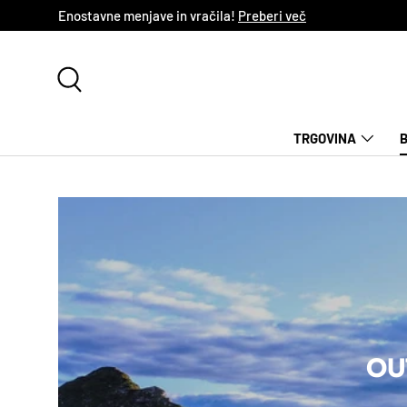
Enostavne menjave in vračila!
Preberi več
NADALJUJ NA VSEBINO
Iskanje
TRGOVINA
OU