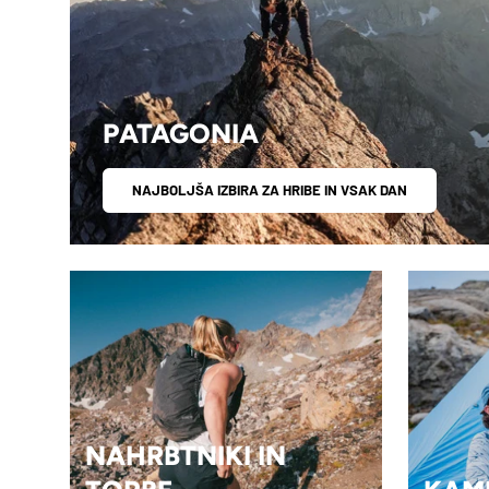
PATAGONIA
NAJBOLJŠA IZBIRA ZA HRIBE IN VSAK DAN
NAHRBTNIKI IN