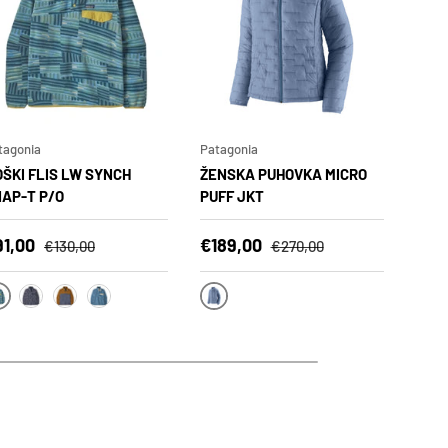
tagonia
Patagonia
Pata
ŠKI FLIS LW SYNCH
ŽENSKA PUHOVKA MICRO
MOŠ
AP-T P/O
PUFF JKT
SWE
ižana cena
Polna cena
Znižana cena
Polna cena
Zni
91,00
€189,00
€10
€130,00
€270,00
QFWE
BNLB
WN
SFNA
SHBN
SLBL