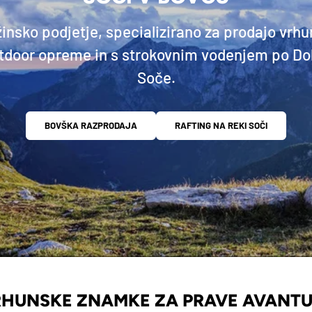
insko podjetje, specializirano za prodajo vrh
tdoor opreme in s strokovnim vodenjem po Dol
Soče.
BOVŠKA RAZPRODAJA
RAFTING NA REKI SOČI
HUNSKE ZNAMKE ZA PRAVE AVANT