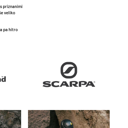
s priznanimi
e veliko
a pa hitro