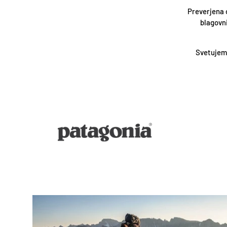
Preverjena 
blagovn
Svetujemo