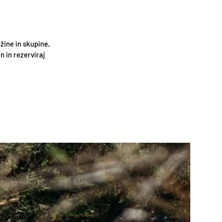
žine in skupine,
 in rezerviraj