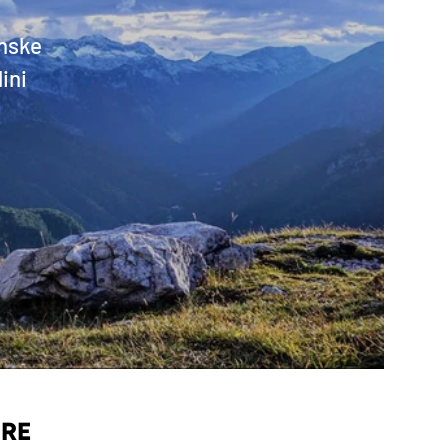
unske
ini
URE