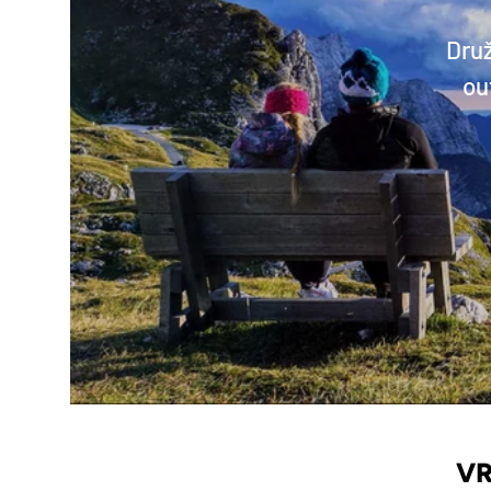
Druž
ou
VR