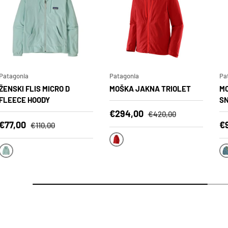
Patagonia
Patagonia
Pa
ŽENSKI FLIS MICRO D
MOŠKA JAKNA TRIOLET
MO
FLEECE HOODY
SN
Znižana cena
Polna cena
€294,00
€420,00
Znižana cena
Polna cena
Zn
€77,00
€
€110,00
AMRE
VRTB