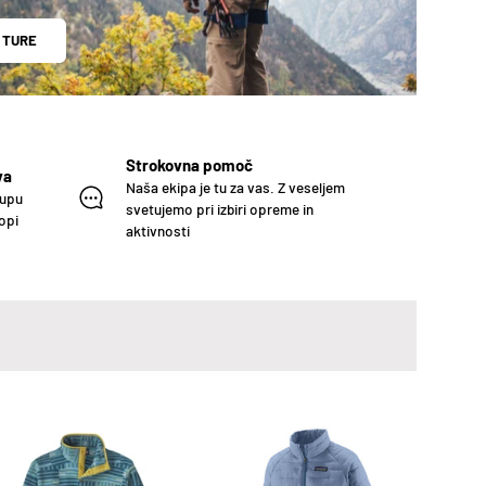
 TURE
Strokovna pomoč
va
Naša ekipa je tu za vas. Z veseljem
kupu
svetujemo pri izbiri opreme in
opi
aktivnosti