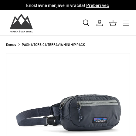
eberi več
Hitra in zanesljiva dostava!
Preberi v
NADALJUJ NA VSEBINO
Iskanje
Iskanje
Iskanje
Vsi
Domov
PASNA TORBICA TERRAVIA MINI HIP PACK