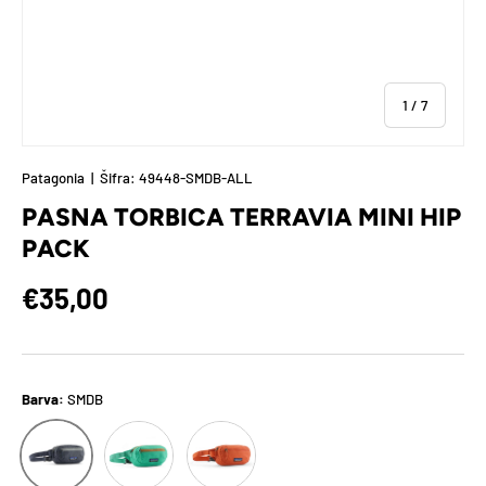
od
1
/
7
Patagonia
|
Šifra:
49448-SMDB-ALL
PASNA TORBICA TERRAVIA MINI HIP
PACK
Polna cena
€35,00
Barva:
SMDB
AQST
CLOR
SMDB