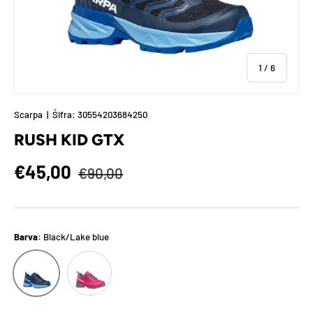
od
1
/
6
Scarpa
|
Šifra:
30554203684250
RUSH KID GTX
Polna cena
Znižana cena
€45,00
€90,00
Barva:
Black/Lake blue
Fuxia/Lagoon
Black/Lake blue