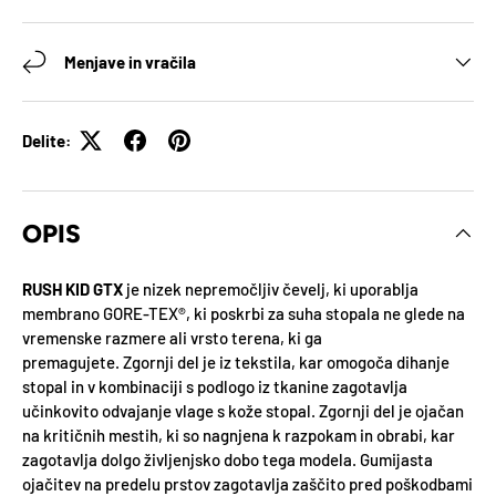
Menjave in vračila
Delite:
OPIS
RUSH KID GTX
je nizek nepremočljiv čevelj, ki uporablja
membrano GORE-TEX®, ki poskrbi za suha stopala ne glede na
vremenske razmere ali vrsto terena, ki ga
premagujete. Zgornji del je iz tekstila, kar omogoča dihanje
stopal in v kombinaciji s podlogo iz tkanine zagotavlja
učinkovito odvajanje vlage s kože stopal. Zgornji del je ojačan
na kritičnih mestih, ki so nagnjena k razpokam in obrabi, kar
zagotavlja dolgo življenjsko dobo tega modela. Gumijasta
ojačitev na predelu prstov zagotavlja zaščito pred poškodbami