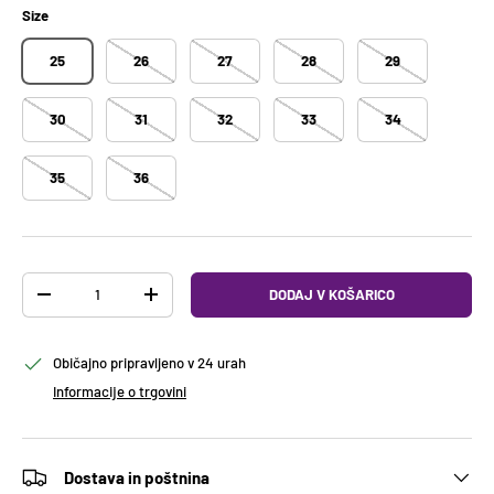
Size
25
26
27
28
29
30
31
32
33
34
35
36
Količina
DODAJ V KOŠARICO
ODTRANITE KOLIČINO
DODAJTE KOLIČINO
Običajno pripravljeno v 24 urah
Informacije o trgovini
Dostava in poštnina