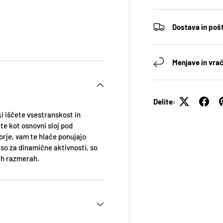
Dostava in poš
Menjave in vrač
Delite:
 ki iščete vsestranskost in
ite kot osnovni sloj pod
orje, vam te hlače ponujajo
so za dinamične aktivnosti, so
kih razmerah.