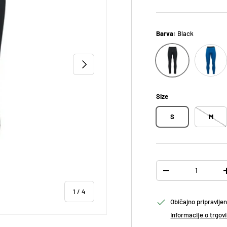
Barva:
Black
Kingfishe
Black
NASLEDNJI
Size
S
M
Količina
ODTRANITE KOLIČIN
od
1
/
4
Običajno pripravlje
Informacije o trgovi