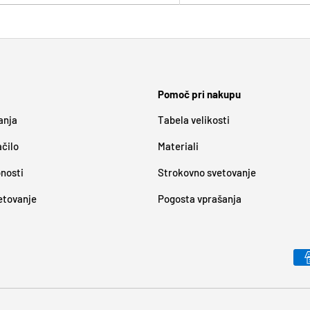
Pomoč pri nakupu
anja
Tabela velikosti
ačilo
Materiali
bnosti
Strokovno svetovanje
etovanje
Pogosta vprašanja