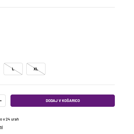
r
L
XL
DODAJ V KOŠARICO
O
DODAJTE KOLIČINO
no v 24 urah
ni