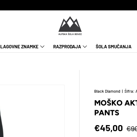
BLAGOVNE ZNAMKE
RAZPRODAJA
ŠOLA SMUČANJA
Black Diamond
|
Šifra:
MOŠKO AKT
PANTS
Pol
Znižana c
€45,00
€9