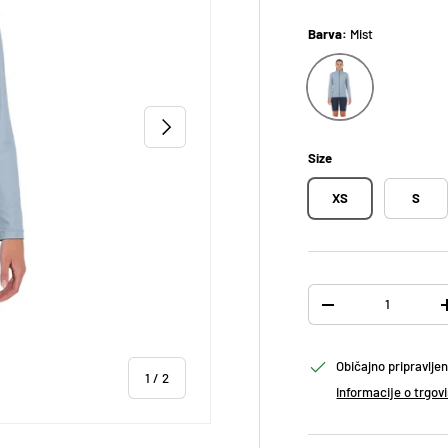
Barva:
Mist
Mist
NASLEDNJI
Size
XS
S
Količina
ODTRANITE KOLIČIN
Običajno pripravlje
od
1
/
2
Informacije o trgovi