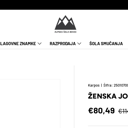
BLAGOVNE ZNAMKE
RAZPRODAJA
ŠOLA SMUČANJA
Karpos
|
Šifra:
2501070
ŽENSKA J
Pol
Znižana c
€80,49
€11