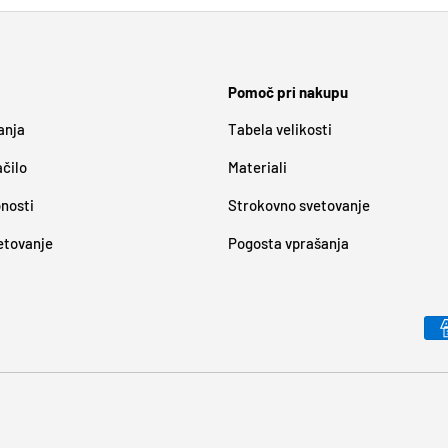
Pomoč pri nakupu
anja
Tabela velikosti
ačilo
Materiali
bnosti
Strokovno svetovanje
etovanje
Pogosta vprašanja