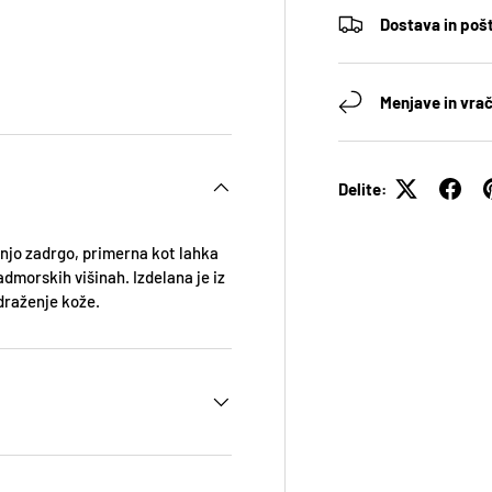
Dostava in poš
Menjave in vrač
Delite:
dnjo zadrgo, primerna kot lahka
nadmorskih višinah.
Izdelana je iz
draženje kože.