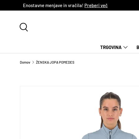
Enostavne menjave in vračila!
Preberi več
NADALJUJ NA VSEBINO
Iskanje
TRGOVINA
Domov
ŽENSKA JOPA POMEDES