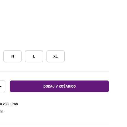
M
L
XL
DODAJ V KOŠARICO
O
DODAJTE KOLIČINO
no v 24 urah
ni