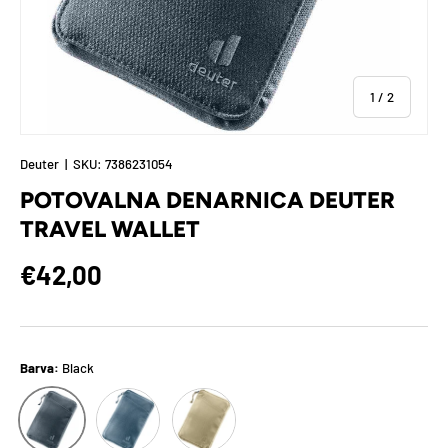
of
1
/
2
Deuter
|
SKU:
7386231054
POTOVALNA DENARNICA DEUTER
TRAVEL WALLET
Regular price
€42,00
Barva:
Black
Atlantic
Desert
Black