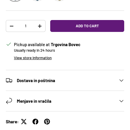
Qty
ADD TO CART
DECREASE QUANTITY
INCREASE QUANTITY
Pickup available at
Trgovina Bovec
Usually ready in 24 hours
View store information
Dostava in poštnina
Menjave in vračila
Share: